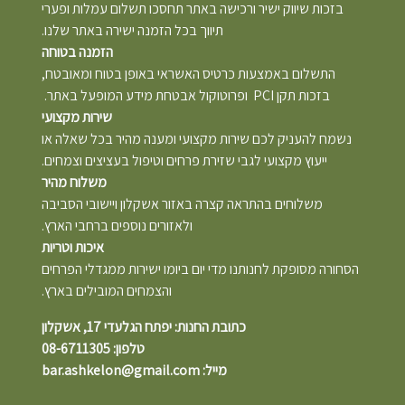
בזכות שיווק ישיר ורכישה באתר תחסכו תשלום עמלות ופערי
תיווך בכל הזמנה ישירה באתר שלנו.
הזמנה בטוחה
התשלום באמצעות כרטיס האשראי באופן בטוח ומאובטח,
בזכות תקן PCI ופרוטוקול אבטחת מידע המופעל באתר.
שירות מקצועי
נשמח להעניק לכם שירות מקצועי ומענה מהיר בכל שאלה או
ייעוץ מקצועי לגבי שזירת פרחים וטיפול בעציצים וצמחים.
משלוח מהיר
משלוחים בהתראה קצרה באזור אשקלון ויישובי הסביבה
ולאזורים נוספים ברחבי הארץ.
איכות וטריות
הסחורה מסופקת לחנותנו מדי יום ביומו ישירות ממגדלי הפרחים
והצמחים המובילים בארץ.
כתובת החנות: יפתח הגלעדי 17, אשקלון
טלפון: 08-6711305
מייל: bar.ashkelon@gmail.com