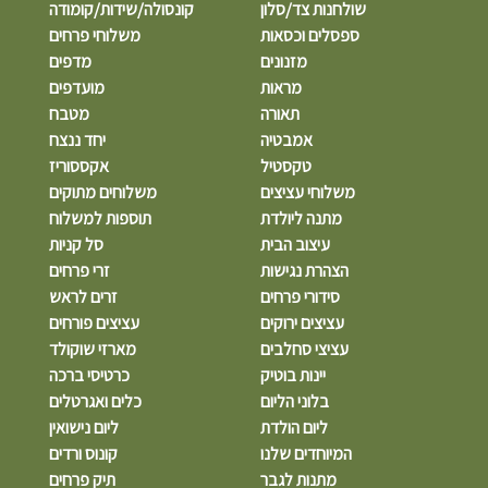
שולחנות צד/סלון
קונסולה/שידות/קומודה
ספסלים וכסאות
משלוחי פרחים
מזנונים
מדפים
מראות
מועדפים
תאורה
מטבח
אמבטיה
יחד ננצח
טקסטיל
אקססוריז
משלוחי עציצים
משלוחים מתוקים
מתנה ליולדת
תוספות למשלוח
עיצוב הבית
סל קניות
הצהרת נגישות
זרי פרחים
סידורי פרחים
זרים לראש
עציצים ירוקים
עציצים פורחים
עציצי סחלבים
מארזי שוקולד
יינות בוטיק
כרטיסי ברכה
בלוני הליום
כלים ואגרטלים
ליום הולדת
ליום נישואין
המיוחדים שלנו
קונוס ורדים
מתנות לגבר
תיק פרחים