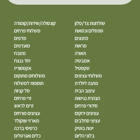
שולחנות צד/סלון
קונסולה/שידות/קומודה
ספסלים וכסאות
משלוחי פרחים
מזנונים
מדפים
מראות
מועדפים
תאורה
מטבח
אמבטיה
יחד ננצח
טקסטיל
אקססוריז
משלוחי עציצים
משלוחים מתוקים
מתנה ליולדת
תוספות למשלוח
עיצוב הבית
סל קניות
הצהרת נגישות
זרי פרחים
סידורי פרחים
זרים לראש
עציצים ירוקים
עציצים פורחים
עציצי סחלבים
מארזי שוקולד
יינות בוטיק
כרטיסי ברכה
בלוני הליום
כלים ואגרטלים