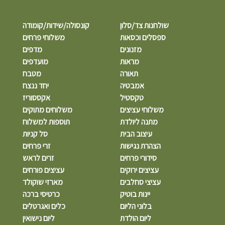
שולחנות צד/סלון
קונסולה/שידות/קומודה
ספסלים וכסאות
משלוחי פרחים
מזנונים
מדפים
מראות
מועדפים
תאורה
מטבח
אמבטיה
יחד ננצח
טקסטיל
אקססוריז
משלוחי עציצים
משלוחים מתוקים
מתנה ליולדת
תוספות למשלוח
עיצוב הבית
סל קניות
הצהרת נגישות
זרי פרחים
סידורי פרחים
זרים לראש
עציצים ירוקים
עציצים פורחים
עציצי סחלבים
מארזי שוקולד
יינות בוטיק
כרטיסי ברכה
בלוני הליום
כלים ואגרטלים
ליום הולדת
ליום נישואין