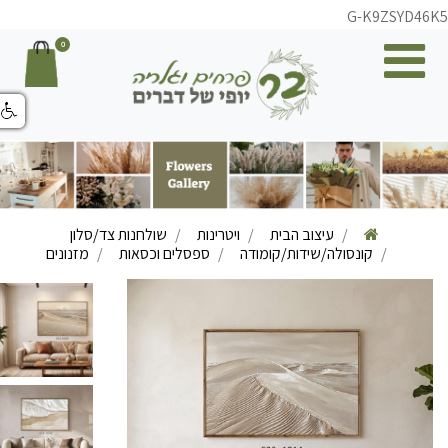
G-K9ZSYD46K
0
עיצוב הבית
ויטרינות
שולחנות צד/סלון
קונסולה/שידות/קומודה
ספסלים וכסאות
מזנונים