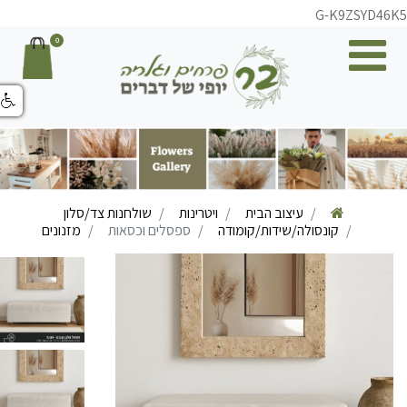
G-K9ZSYD46K
0
עיצוב הבית
ויטרינות
שולחנות צד/סלון
קונסולה/שידות/קומודה
ספסלים וכסאות
מזנונים