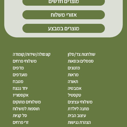
מוצרים חדשים
אזורי משלוח
מוצרים במבצע
שולחנות צד/סלון
קונסולה/שידות/קומודה
ספסלים וכסאות
משלוחי פרחים
מזנונים
מדפים
מראות
מועדפים
תאורה
מטבח
אמבטיה
יחד ננצח
טקסטיל
אקססוריז
משלוחי עציצים
משלוחים מתוקים
מתנה ליולדת
תוספות למשלוח
עיצוב הבית
סל קניות
הצהרת נגישות
זרי פרחים