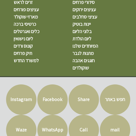
סידורי פרחים
זרים לראש
עציצים ירוקים
עציצים פורחים
עציצי סחלבים
מארזי שוקולד
יינות בוטיק
כרטיסי ברכה
בלוני הליום
כלים ואגרטלים
ליום הולדת
ליום נישואין
המיוחדים שלנו
קונוס ורדים
מתנות לגבר
תיק פרחים
חוגגים אהבה
למשרד החדש
שוקולדים
חפש באתר
Share
Facebook
Instagram
Waze
WhatsApp
Call
mail